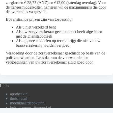
zorgkosten € 28,73 (ANZ) en €12,00 (zaterdag overdag). Voor
de geneesmiddelkosten hanteren wij de maximumprijs die door
de overheid is vastgesteld.
Bovenstaande prijzen zijn van toepassing:
Als u niet verzekerd bent
Als uw zorgverzekeraar geen contract heeft afgesloten
met de Dienstapotheek
Als u geneesmiddelen op recept krijgt die niet via uw
basisverzekering worden vergoed
Vergoeding door de zorgverzekeraar geschiedt op basis van de
polisvoorwaarden. Lees daarom de voorwaarden en
vergoedingen van uw zorgverzekeraar altijd goed door.
Links
apotheek.nl
thuisarts.nl
moetiknaardedokter.nl
huisartsenpostrijnmond.nl
ikgeeftoestemming.nl